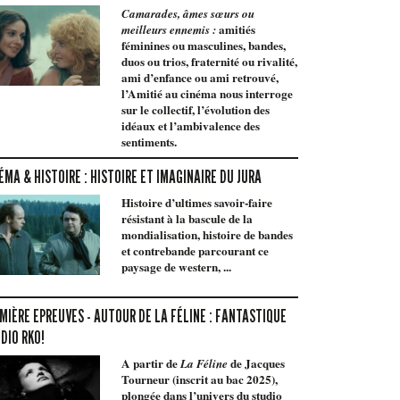
Camarades, âmes sœurs ou
amitiés
meilleurs ennemis :
féminines ou masculines, bandes,
duos ou trios, fraternité ou rivalité,
ami d’enfance ou ami retrouvé,
l’Amitié au cinéma nous interroge
sur le collectif, l’évolution des
idéaux et l’ambivalence des
sentiments.
ÉMA & HISTOIRE : HISTOIRE ET IMAGINAIRE DU JURA
Histoire d’ultimes savoir-faire
résistant à la bascule de la
mondialisation, histoire de bandes
et contrebande parcourant ce
paysage de western, ...
MIÈRE EPREUVES - AUTOUR DE LA FÉLINE : FANTASTIQUE
DIO RKO!
A partir de
de Jacques
La Féline
Tourneur (inscrit au bac 2025),
plongée dans l’univers du studio