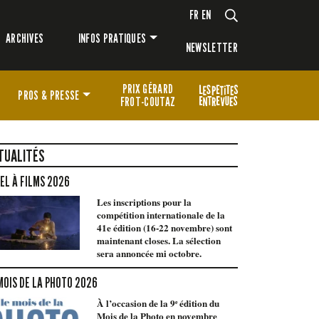
FR
EN
ARCHIVES
INFOS PRATIQUES
NEWSLETTER
PRIX GÉRARD
PROS & PRESSE
FROT-COUTAZ
TUALITÉS
EL À FILMS 2026
Les inscriptions pour la
compétition internationale de la
41e édition (16-22 novembre) sont
maintenant closes. La sélection
sera annoncée mi octobre.
MOIS DE LA PHOTO 2026
À l’occasion de la 9ᵉ édition du
Mois de la Photo en novembre