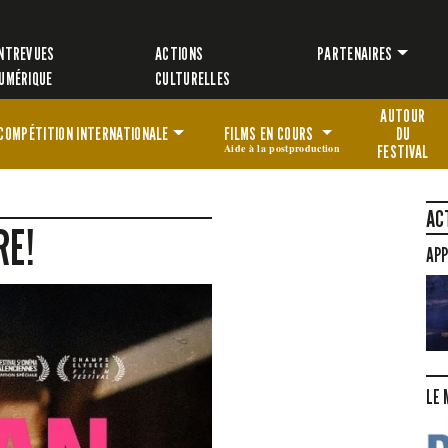
NTREVUES
ACTIONS
PARTENAIRES
UMÉRIQUE
CULTURELLES
AUTOUR
COMPÉTITION
INTERNATIONALE
FILMS EN COURS
DU
Aide à la postproduction
FESTIVAL
AC
RE!
APP
LE 