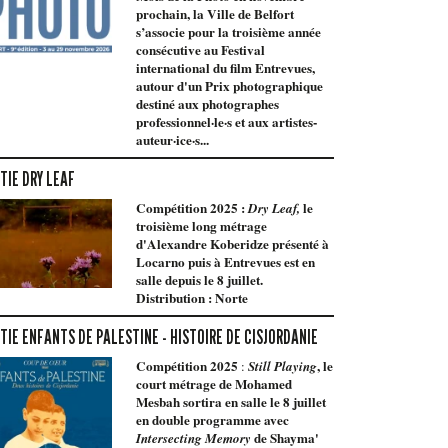
prochain, la Ville de Belfort
s’associe pour la troisième année
consécutive au Festival
international du film Entrevues,
autour d'un Prix photographique
destiné aux photographes
professionnel·le·s et aux artistes-
auteur·ice·s...
TIE DRY LEAF
Compétition 2025 :
le
Dry Leaf,
troisième long métrage
d'Alexandre Koberidze présenté à
Locarno puis à Entrevues est en
salle depuis le 8 juillet.
Distribution : Norte
TIE ENFANTS DE PALESTINE - HISTOIRE DE CISJORDANIE
Compétition 2025
, le
:
Still Playing
court métrage de Mohamed
Mesbah sortira en salle le 8 juillet
en double programme avec
de Shayma'
Intersecting Memory