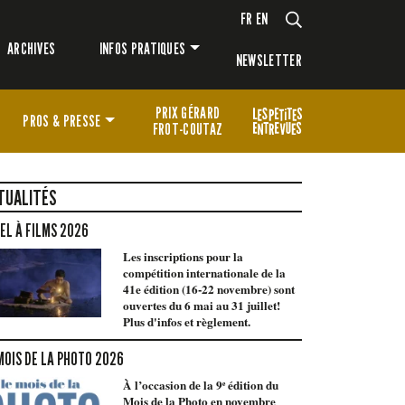
FR
EN
ARCHIVES
INFOS PRATIQUES
NEWSLETTER
PRIX GÉRARD
PROS & PRESSE
FROT-COUTAZ
TUALITÉS
EL À FILMS 2026
Les inscriptions pour la
compétition internationale de la
41e édition (16-22 novembre) sont
ouvertes du 6 mai au 31 juillet!
Plus d'infos et règlement.
MOIS DE LA PHOTO 2026
À l’occasion de la 9ᵉ édition du
Mois de la Photo en novembre