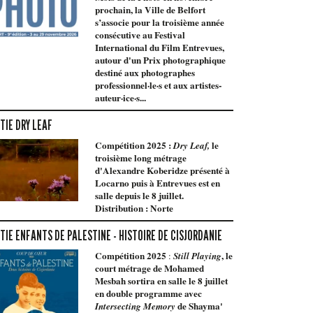
prochain, la Ville de Belfort
s’associe pour la troisième année
consécutive au Festival
International du Film Entrevues,
autour d'un Prix photographique
destiné aux photographes
professionnel·le·s et aux artistes-
auteur·ice·s...
TIE DRY LEAF
Compétition 2025 :
le
Dry Leaf,
troisième long métrage
d'Alexandre Koberidze présenté à
Locarno puis à Entrevues est en
salle depuis le 8 juillet.
Distribution : Norte
TIE ENFANTS DE PALESTINE - HISTOIRE DE CISJORDANIE
Compétition 2025
, le
:
Still Playing
court métrage de Mohamed
Mesbah sortira en salle le 8 juillet
en double programme avec
de Shayma'
Intersecting Memory