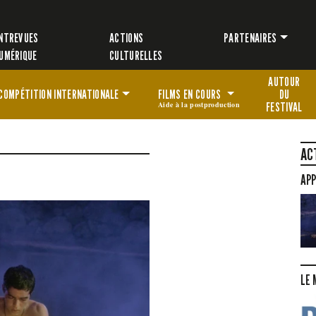
NTREVUES
ACTIONS
PARTENAIRES
UMÉRIQUE
CULTURELLES
AUTOUR
COMPÉTITION
INTERNATIONALE
FILMS EN COURS
DU
Aide à la postproduction
FESTIVAL
AC
APP
LE 