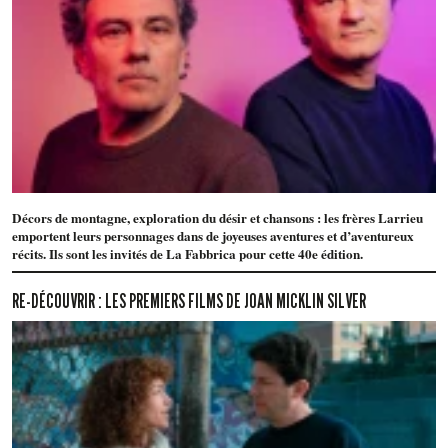
Décors de montagne, exploration du désir et chansons : les frères Larrieu
emportent leurs personnages dans de joyeuses aventures et d’aventureux
récits. Ils sont les invités de La Fabbrica pour cette 40e édition.
RE-DÉCOUVRIR : LES PREMIERS FILMS DE JOAN MICKLIN SILVER