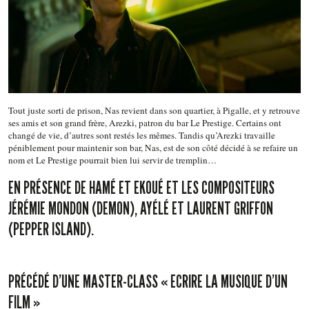
Tout juste sorti de prison, Nas revient dans son quartier, à Pigalle, et y retrouve
ses amis et son grand frère, Arezki, patron du bar Le Prestige. Certains ont
changé de vie, d’autres sont restés les mêmes. Tandis qu’Arezki travaille
péniblement pour maintenir son bar, Nas, est de son côté décidé à se refaire un
nom et Le Prestige pourrait bien lui servir de tremplin…
EN PRÉSENCE DE HAMÉ ET EKOUÉ ET LES COMPOSITEURS
JÉRÉMIE MONDON (DEMON), AYÉLÉ ET LAURENT GRIFFON
(PEPPER ISLAND).
PRÉCÉDÉ D’UNE MASTER-CLASS « ECRIRE LA MUSIQUE D’UN
FILM »