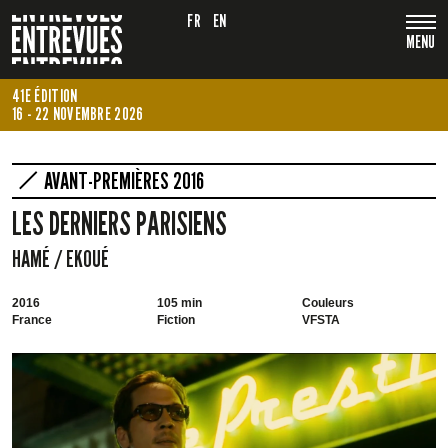
FR
EN
MENU
41E ÉDITION
16 - 22 NOVEMBRE 2026
AVANT-PREMIÈRES 2016
LES DERNIERS PARISIENS
HAMÉ / EKOUÉ
2016
105 min
Couleurs
France
Fiction
VFSTA