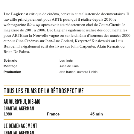
Luc Lagier
est critique de cinéma, écrivain et réalisateur de documentaires. Il
travaille principalement pour ARTE pour qui il réalise depuis 2010 le
webmagazine
Blow up
après avoir été rédacteur en chef de Court-Circuit, le
magazine de 2001 à 2006. Luc Lagier a également réalisé des documentaires
pour ARTE sur la Nouvelle vague ou sur le cinéma d'horreurs des années 2000
et pour Ciné Cinémas sur Jean-Luc Godard, Kzrysztof Kieslowski ou Luis
Bunuel. Il a également écrit des livres sur John Carpenter, Alain Resnais ou
Brian De Palma.
Scénario
Luc lagier
Montage
Alice de Lima
Production
arte france, camera lucida
TOUS LES FILMS DE LA RÉTROSPECTIVE
AUJOURD'HUI, DIS-MOI
CHANTAL AKERMAN
1980
France
45 min
LE DÉMÉNAGEMENT
CHANTAL AKERMAN