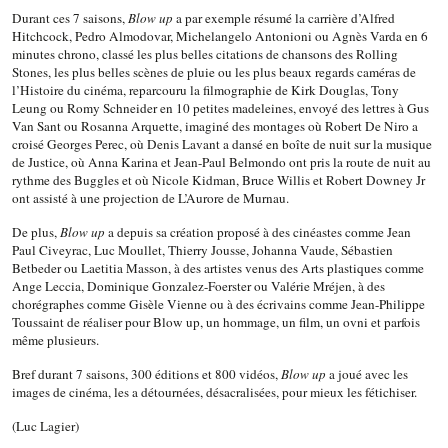
Durant ces 7 saisons,
Blow up
a par exemple résumé la carrière d’Alfred
Hitchcock, Pedro Almodovar, Michelangelo Antonioni ou Agnès Varda en 6
minutes chrono, classé les plus belles citations de chansons des Rolling
Stones, les plus belles scènes de pluie ou les plus beaux regards caméras de
l’Histoire du cinéma, reparcouru la filmographie de Kirk Douglas, Tony
Leung ou Romy Schneider en 10 petites madeleines, envoyé des lettres à Gus
Van Sant ou Rosanna Arquette, imaginé des montages où Robert De Niro a
croisé Georges Perec, où Denis Lavant a dansé en boîte de nuit sur la musique
de Justice, où Anna Karina et Jean-Paul Belmondo ont pris la route de nuit au
rythme des Buggles et où Nicole Kidman, Bruce Willis et Robert Downey Jr
ont assisté à une projection de L’Aurore de Murnau.
De plus,
Blow up
a depuis sa création proposé à des cinéastes comme Jean
Paul Civeyrac, Luc Moullet, Thierry Jousse, Johanna Vaude, Sébastien
Betbeder ou Laetitia Masson, à des artistes venus des Arts plastiques comme
Ange Leccia, Dominique Gonzalez-Foerster ou Valérie Mréjen, à des
chorégraphes comme Gisèle Vienne ou à des écrivains comme Jean-Philippe
Toussaint de réaliser pour Blow up, un hommage, un film, un ovni et parfois
même plusieurs.
Bref durant 7 saisons, 300 éditions et 800 vidéos,
Blow up
a joué avec les
images de cinéma, les a détournées, désacralisées, pour mieux les fétichiser.
(Luc Lagier)