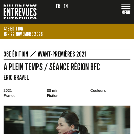
FR
EN
MENU
41E ÉDITION
16 - 22 NOVEMBRE 2026
36E ÉDITION
AVANT-PREMIÈRES 2021
A PLEIN TEMPS / SÉANCE RÉGION BFC
ÉRIC GRAVEL
2021
88 min
Couleurs
France
Fiction