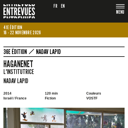
FR
EN
MENU
41E ÉDITION
16 - 22 NOVEMBRE 2026
36E ÉDITION
NADAV LAPID
HAGANENET
L'INSTITUTRICE
NADAV LAPID
2014
120 min
Couleurs
Israël / France
Fiction
VOSTF