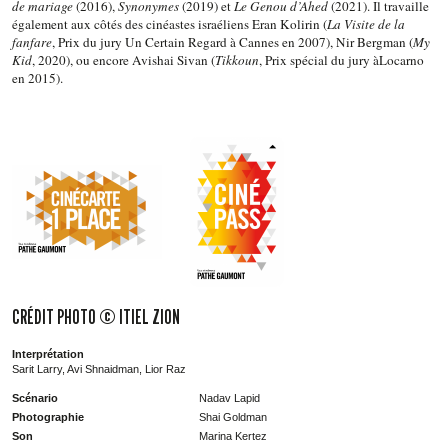
de mariage
(2016),
Synonymes
(2019) et
Le Genou d’Ahed
(2021). Il travaille
également aux côtés des cinéastes israéliens Eran Kolirin (
La Visite de la
fanfare
, Prix du jury Un Certain Regard à Cannes en 2007), Nir Bergman (
My
Kid
, 2020), ou encore Avishai Sivan (
Tikkoun
, Prix spécial du jury àLocarno
en 2015).
CRÉDIT PHOTO © ITIEL ZION
Interprétation
Sarit Larry, Avi Shnaidman, Lior Raz
Scénario
Nadav Lapid
Photographie
Shai Goldman
Son
Marina Kertez