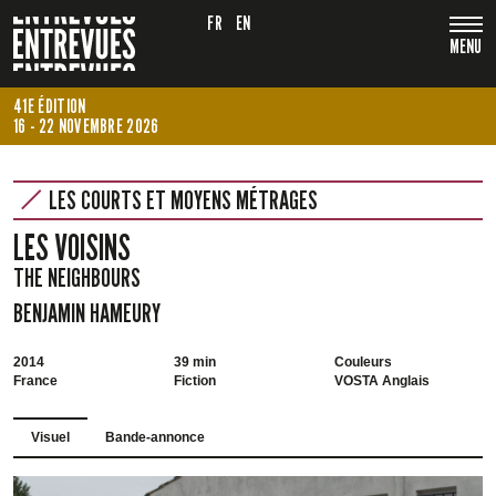
FR
EN
MENU
41E ÉDITION
16 - 22 NOVEMBRE 2026
LES COURTS ET MOYENS MÉTRAGES
LES VOISINS
THE NEIGHBOURS
BENJAMIN HAMEURY
2014
39 min
Couleurs
France
Fiction
VOSTA Anglais
Visuel
Bande-annonce