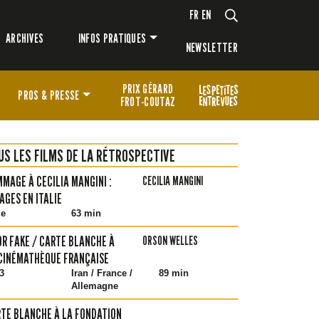
FR
EN
ARCHIVES
INFOS PRATIQUES
NEWSLETTER
PRIX GÉRARD
PROS & PRESSE
FROT-COUTAZ
US LES FILMS DE LA RÉTROSPECTIVE
MAGE À CECILIA MANGINI :
CECILIA MANGINI
AGES EN ITALIE
ie
63 min
OR FAKE / CARTE BLANCHE À
ORSON WELLES
CINÉMATHÈQUE FRANÇAISE
3
Iran / France /
89 min
Allemagne
TE BLANCHE À LA FONDATION