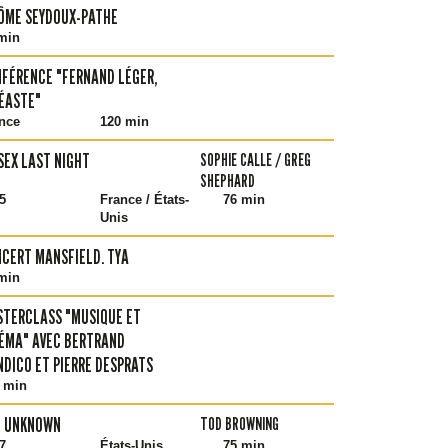
ÔME SEYDOUX-PATHE
min
FÉRENCE "FERNAND LÉGER,
ÉASTE"
nce
120 min
SEX LAST NIGHT
SOPHIE CALLE / GREG
SHEPHARD
5
France / États-
76 min
Unis
CERT MANSFIELD. TYA
min
TERCLASS "MUSIQUE ET
ÉMA" AVEC BERTRAND
DICO ET PIERRE DESPRATS
 min
E UNKNOWN
TOD BROWNING
7
États-Unis
75 min