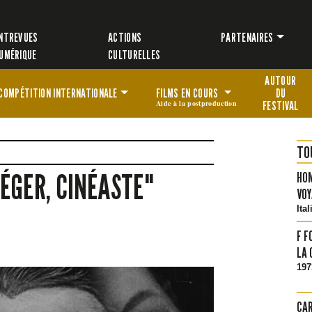
NTREVUES
ACTIONS
PARTENAIRES
UMÉRIQUE
CULTURELLES
AUTOUR
COMPÉTITION
INTERNATIONALE
FILMS EN COURS
DU
Aide à la postproduction
FESTIVAL
TO
ÉGER, CINÉASTE"
HOM
VOY
Ital
F F
LA 
197
CAR