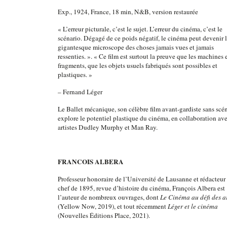
Exp., 1924, France, 18 min, N&B, version restaurée
« L’erreur picturale, c’est le sujet. L’erreur du cinéma, c’est le
scénario. Dégagé de ce poids négatif, le cinéma peut devenir 
gigantesque microscope des choses jamais vues et jamais
ressenties. ». « Ce film est surtout la preuve que les machines e
fragments, que les objets usuels fabriqués sont possibles et
plastiques. »
– Fernand Léger
Le Ballet mécanique, son célèbre film avant-gardiste sans scén
explore le potentiel plastique du cinéma, en collaboration ave
artistes Dudley Murphy et Man Ray.
FRANCOIS ALBERA
Professeur honoraire de l’Université de Lausanne et rédacteur
chef de 1895, revue d’histoire du cinéma, François Albera est
l’auteur de nombreux ouvrages, dont
Le Cinéma au défi des a
(Yellow Now, 2019), et tout récemment
Léger et le cinéma
(Nouvelles Éditions Place, 2021).