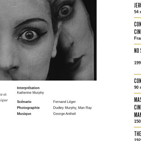
JER
54 
CON
CIN
Fra
NO 
199
CON
90 
Interprétation
Katherine Murphy
er et
MAS
nique
Scénario
Fernand Léger
CIN
Photographie
Dudley Murphy, Man Ray
MAN
Musique
George Antheil
150
TH
192