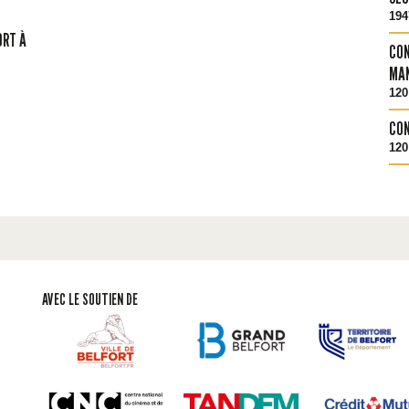
194
ORT À
CON
MA
120
CON
120
AVEC LE SOUTIEN DE