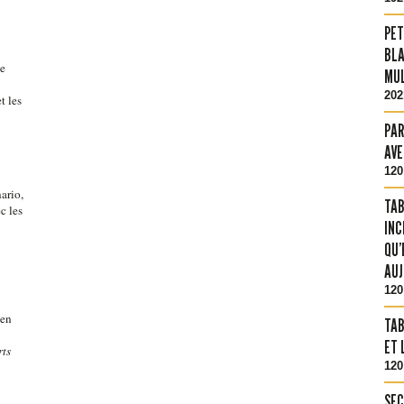
PET
BLA
le
MUL
202
t les
PAR
AVE
120
ario,
TAB
c les
INC
QU’
AUJ
120
 en
TAB
ET 
rts
120
SEC