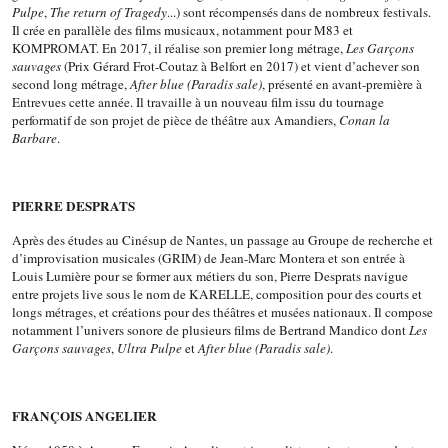
Pulpe
,
The return of Tragedy
...) sont récompensés dans de nombreux festivals.
Il crée en parallèle des films musicaux, notamment pour M83 et
KOMPROMAT. En 2017, il réalise son premier long métrage,
Les Garçons
sauvages
(Prix Gérard Frot-Coutaz à Belfort en 2017) et vient d’achever son
second long métrage,
After blue (Paradis sale)
, présenté en avant-première à
Entrevues cette année. Il travaille à un nouveau film issu du tournage
performatif de son projet de pièce de théâtre aux Amandiers,
Conan la
Barbare
.
PIERRE DESPRATS
Après des études au Cinésup de Nantes, un passage au Groupe de recherche et
d’improvisation musicales (GRIM) de Jean-Marc Montera et son entrée à
Louis Lumière pour se former aux métiers du son, Pierre Desprats navigue
entre projets live sous le nom de KARELLE, composition pour des courts et
longs métrages, et créations pour des théâtres et musées nationaux. Il compose
notamment l’univers sonore de plusieurs films de Bertrand Mandico dont
Les
Garçons sauvages
,
Ultra Pulpe
et
After blue (Paradis sale)
.
FRANÇOIS ANGELIER