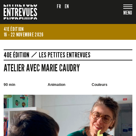
FR
EN
MENU
41E ÉDITION
16 - 22 NOVEMBRE 2026
40E ÉDITION
LES PETITES ENTREVUES
ATELIER AVEC MARIE CAUDRY
90 min
Animation
Couleurs