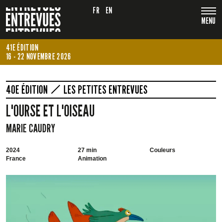
FR
EN
MENU
41E ÉDITION
16 - 22 NOVEMBRE 2026
40E ÉDITION
LES PETITES ENTREVUES
L'OURSE ET L'OISEAU
MARIE CAUDRY
2024
27 min
Couleurs
France
Animation