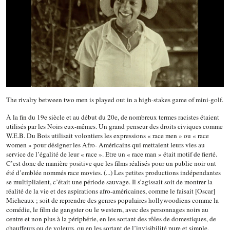
The rivalry between two men is played out in a high-stakes game of mini-golf.
À la fin du 19e siècle et au début du 20e, de nombreux termes racistes étaient
utilisés par les Noirs eux-mêmes. Un grand penseur des droits civiques comme
W.E.B. Du Bois utilisait volontiers les expressions « race men » ou « race
women » pour désigner les Afro- Américains qui mettaient leurs vies au
service de l’égalité de leur « race ». Etre un « race man » était motif de fierté.
C’est donc de manière positive que les films réalisés pour un public noir ont
été d’emblée nommés race movies. (...) Les petites productions indépendantes
se multipliaient, c’était une période sauvage. Il s’agissait soit de montrer la
réalité de la vie et des aspirations afro-américaines, comme le faisait [Oscar]
Micheaux ; soit de reprendre des genres populaires hollywoodiens comme la
comédie, le film de gangster ou le western, avec des personnages noirs au
centre et non plus à la périphérie, en les sortant des rôles de domestiques, de
chauffeurs ou de voleurs, ou en les sortant de l’invisibilité pure et simple.