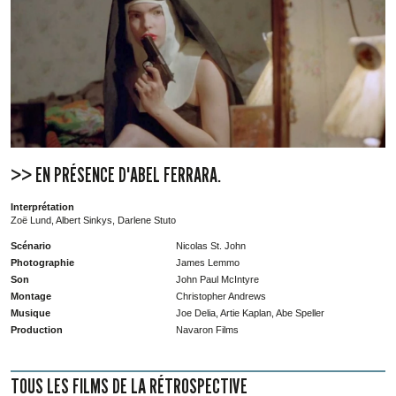
>> EN PRÉSENCE D'ABEL FERRARA.
Interprétation
Zoë Lund, Albert Sinkys, Darlene Stuto
Scénario
Nicolas St. John
Photographie
James Lemmo
Son
John Paul McIntyre
Montage
Christopher Andrews
Musique
Joe Delia, Artie Kaplan, Abe Speller
Production
Navaron Films
TOUS LES FILMS DE LA RÉTROSPECTIVE