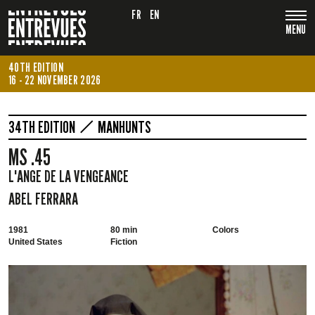
FR
EN
MENU
40TH EDITION
16 - 22 NOVEMBER 2026
34TH EDITION
MANHUNTS
MS .45
L'ANGE DE LA VENGEANCE
ABEL FERRARA
1981
80 min
Colors
United States
Fiction