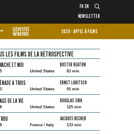
FR
EN
NEWSLETTER
2026 - APPEL À FILMS
US LES FILMS DE LA RÉTROSPECTIVE
VACHE ET MOI
BUSTER KEATON
5
United States
83 min
ÉNADE À TROIS
ERNST LUBITSCH
3
United States
91 min
AGE DE LA VIE
DOUGLAS SIRK
8
United States
125 min
TROU
JACQUES BECKER
9
France / Italy
133 min