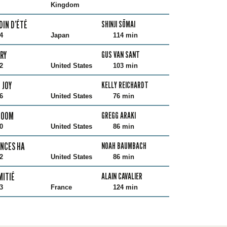
Kingdom
DIN D’ÉTÉ
SHINJI SÕMAI
4
Japan
114 min
RY
GUS VAN SANT
2
United States
103 min
 JOY
KELLY REICHARDT
6
United States
76 min
BOOM
GREGG ARAKI
0
United States
86 min
NCES HA
NOAH BAUMBACH
2
United States
86 min
MITIÉ
ALAIN CAVALIER
3
France
124 min