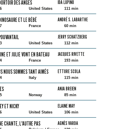
DORTOIR DES ANGES
IDA LUPINO
6
United States
111 min
DINOSAURE ET LE BÉBÉ
ANDRÉ S. LABARTHE
7
France
60 min
POUVANTAIL
JERRY SCHATZBERG
3
United States
112 min
INE ET JULIE VONT EN BATEAU
JACQUES RIVETTE
4
France
193 min
S NOUS SOMMES TANT AIMÉS
ETTORE SCOLA
4
Italy
115 min
ES
ANJA BREIEN
5
Norway
85 min
EY ET NICKY
ELAINE MAY
6
United States
106 min
NE CHANTE, L'AUTRE PAS
AGNÈS VARDA