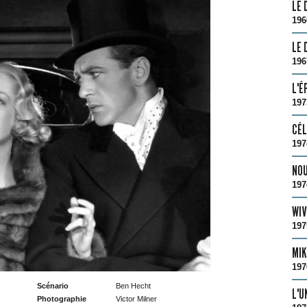
LE 
196
LE 
196
L'É
197
CÉL
197
NOU
197
WIV
197
MIK
197
Scénario
Ben Hecht
L'U
Photographie
Victor Milner