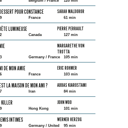
6
Belgium / France
120 min
DESSERT POUR CONSTANCE
SARAH MALDOROR
9
France
61 min
BÊTE LUMINEUSE
PIERRE PERRAULT
2
Canada
127 min
MIE
MARGARETHE VON
TROTTA
3
Germany / France
105 min
MI DE MON AMIE
ERIC ROHMER
6
France
103 min
EST LA MAISON DE MON AMI ?
ABBAS KIAROSTAMI
7
Iran
84 min
 KILLER
JOHN WOO
9
Hong Kong
101 min
EMIS INTIMES
WERNER HERZOG
9
Germany / United
95 min