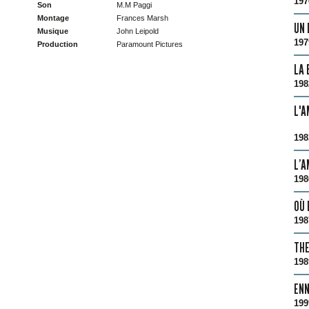
197
Son
M.M Paggi
Montage
Frances Marsh
UN 
Musique
John Leipold
197
Production
Paramount Pictures
LA 
198
L'A
198
L’A
198
OÙ 
198
THE
198
ENN
199