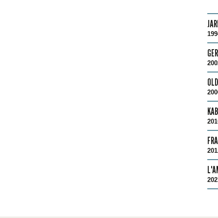
JAR
199
GER
200
OLD
200
KA
201
FRA
201
L'A
202