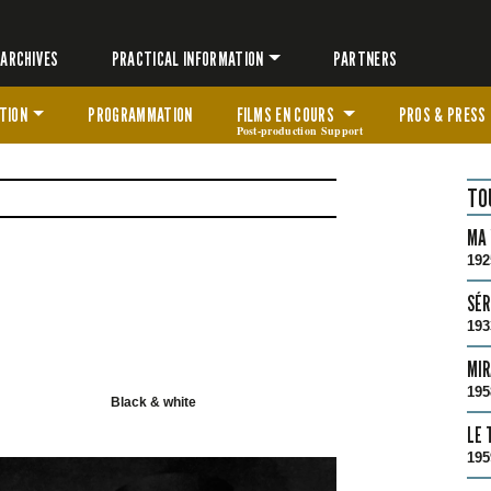
ARCHIVES
PRACTICAL INFORMATION
PARTNERS
TION
PROGRAMMATION
FILMS EN COURS
PROS & PRESS
Post-production Support
TO
MA 
192
SÉR
193
MIR
195
Black & white
LE 
195