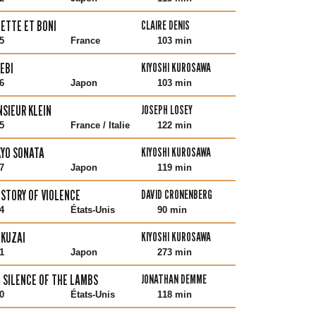
ETTE ET BONI
CLAIRE DENIS
5
France
103 min
EBI
KIYOSHI KUROSAWA
6
Japon
103 min
SIEUR KLEIN
JOSEPH LOSEY
5
France / Italie
122 min
YO SONATA
KIYOSHI KUROSAWA
7
Japon
119 min
ISTORY OF VIOLENCE
DAVID CRONENBERG
4
États-Unis
90 min
KUZAI
KIYOSHI KUROSAWA
1
Japon
273 min
 SILENCE OF THE LAMBS
JONATHAN DEMME
0
États-Unis
118 min