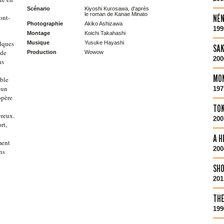
Scénario
Kiyoshi Kurosawa, d'après
le roman de Kanae Minato
NÉN
ont-
Photographie
Akiko Ashizawa
199
Montage
Koichi Takahashi
elques
Musique
Yusuke Hayashi
SAK
 de
Production
Wowow
200
ns
MON
able
’un
197
opère
TOK
ereux.
200
rt,
A H
ment
200
ns
SHO
201
THE
199