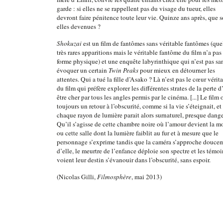
garde : si elles ne se rappellent pas du visage du tueur, elles
devront faire pénitence toute leur vie. Quinze ans après, que s
elles devenues ?
Shokuzai
est un film de fantômes sans véritable fantômes (qu
très rares apparitions mais le véritable fantôme du film n’a pas
forme physique) et une enquête labyrinthique qui n’est pas sa
évoquer un certain
Twin Peaks
pour mieux en détourner les
attentes. Qui a tué la fille d’Asako ? Là n’est pas le cœur vérit
du film qui préfère explorer les différentes strates de la perte d
être cher par tous les angles permis par le cinéma. [...] Le film 
toujours un retour à l’obscurité, comme si la vie s’éteignait, et
chaque rayon de lumière parait alors surnaturel, presque dang
Qu’il s’agisse de cette chambre noire où l’amour devient la mo
ou cette salle dont la lumière faiblit au fur et à mesure que le
personnage s’exprime tandis que la caméra s’approche douce
d’elle, le meurtre de l’enfance déploie son spectre et les témoi
voient leur destin s’évanouir dans l’obscurité, sans espoir.
(Nicolas Gilli,
Filmosphère
, mai 2013)