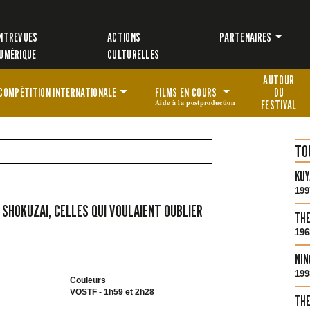
NTREVUES
ACTIONS
PARTENAIRES
UMÉRIQUE
CULTURELLES
AUTOUR
COMPÉTITION
INTERNATIONALE
FILMS EN COURS
DU
Aide à la postproduction
FESTIVAL
TO
KUY
199
 SHOKUZAI, CELLES QUI VOULAIENT OUBLIER
THE
196
NIN
199
Couleurs
VOSTF - 1h59 et 2h28
THE