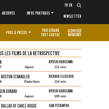
FR
EN
ARCHIVES
INFOS PRATIQUES
NEWSLETTER
PRIX GÉRARD
PROS & PRESSE
FROT-COUTAZ
US LES FILMS DE LA RÉTROSPECTIVE
A
KIYOSHI KUROSAWA
7
Japon
111 min
 BOSTON STRANGLER
RICHARD FLEISCHER
8
États-Unis
114 min
GEN GOKAKU
KIYOSHI KUROSAWA
8
Japon
109 min
 BALLAD OF CABLE HOGUE
SAM PECKINPAH