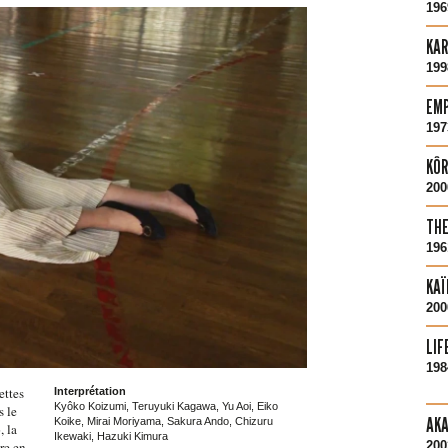
196
KA
199
EMP
197
KÔR
200
THE
196
KAÏ
200
LIF
198
ettes
Interprétation
Kyôko Koizumi, Teruyuki Kagawa, Yu Aoi, Eiko
s le
AKA
Koike, Mirai Moriyama, Sakura Ando, Chizuru
, la
Ikewaki, Hazuki Kimura
re en
200