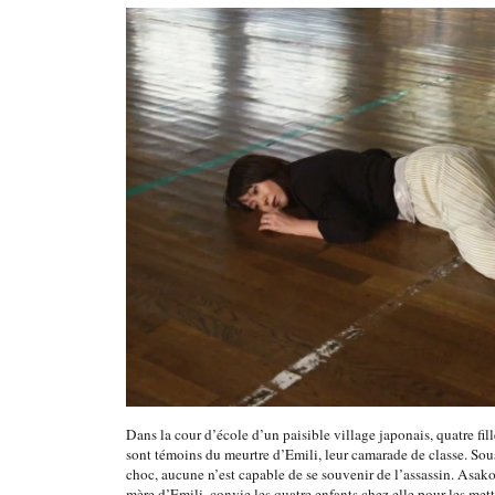
Dans la cour d’école d’un paisible village japonais, quatre fill
sont témoins du meurtre d’Emili, leur camarade de classe. Sou
choc, aucune n’est capable de se souvenir de l’assassin. Asako
mère d’Emili, convie les quatre enfants chez elle pour les mett