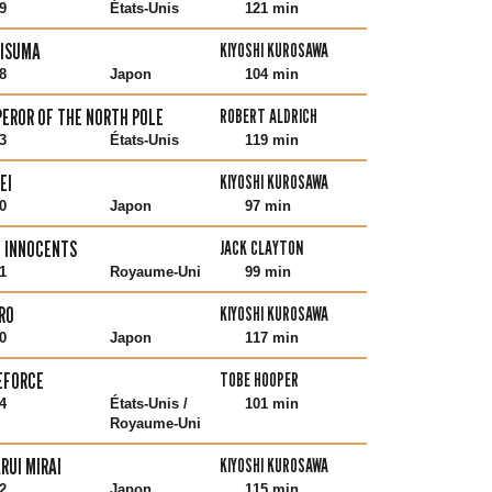
9
États-Unis
121 min
RISUMA
KIYOSHI KUROSAWA
8
Japon
104 min
EROR OF THE NORTH POLE
ROBERT ALDRICH
3
États-Unis
119 min
EI
KIYOSHI KUROSAWA
0
Japon
97 min
 INNOCENTS
JACK CLAYTON
1
Royaume-Uni
99 min
RO
KIYOSHI KUROSAWA
0
Japon
117 min
EFORCE
TOBE HOOPER
4
États-Unis /
101 min
Royaume-Uni
RUI MIRAI
KIYOSHI KUROSAWA
2
Japon
115 min