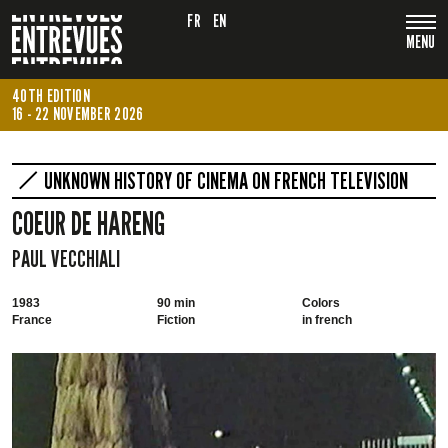
FR
EN
MENU
40TH EDITION
16 - 22 NOVEMBER 2026
UNKNOWN HISTORY OF CINEMA ON FRENCH TELEVISION
COEUR DE HARENG
PAUL VECCHIALI
1983
90 min
Colors
France
Fiction
in french