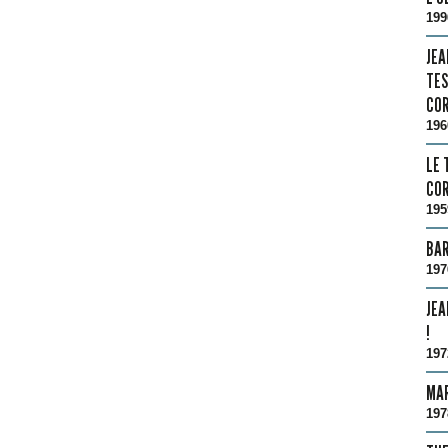
199
JEA
TES
COR
196
LE 
COR
195
BA
197
JEA
!
197
MAR
197