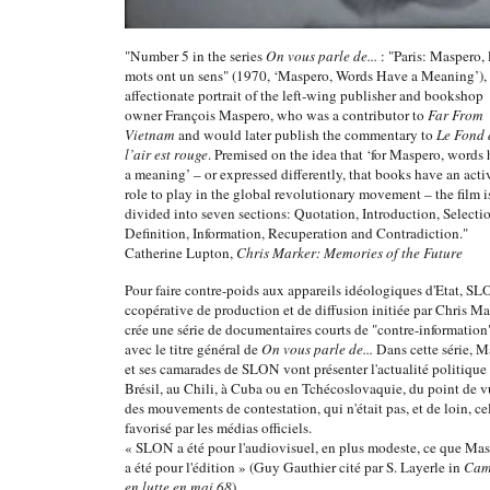
"Number 5 in the series
On vous parle de...
: "Paris: Maspero, 
mots ont un sens" (1970, ‘Maspero, Words Have a Meaning’), 
affectionate portrait of the left-wing publisher and bookshop
owner François Maspero, who was a contributor to
Far From
Vietnam
and would later publish the commentary to
Le Fond 
l’air est rouge
. Premised on the idea that ‘for Maspero, words
a meaning’ – or expressed differently, that books have an acti
role to play in the global revolutionary movement – the film i
divided into seven sections: Quotation, Introduction, Selecti
Definition, Information, Recuperation and Contradiction."
Catherine Lupton,
Chris Marker: Memories of the Future
Pour faire contre-poids aux appareils idéologiques d'Etat, SL
ccopérative de production et de diffusion initiée par Chris Ma
crée une série de documentaires courts de "contre-information
avec le titre général de
On vous parle de...
Dans cette série, M
et ses camarades de SLON vont présenter l'actualité politique
Brésil, au Chili, à Cuba ou en Tchécoslovaquie, du point de 
des mouvements de contestation, qui n'était pas, et de loin, ce
favorisé par les médias officiels.
« SLON a été pour l'audiovisuel, en plus modeste, ce que Ma
a été pour l'édition » (Guy Gauthier cité par S. Layerle in
Cam
en lutte en mai 68
)