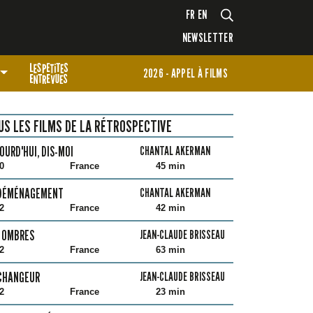
FR
EN
NEWSLETTER
2026 - APPEL À FILMS
US LES FILMS DE LA RÉTROSPECTIVE
OURD'HUI, DIS-MOI
CHANTAL AKERMAN
0
France
45 min
 DÉMÉNAGEMENT
CHANTAL AKERMAN
2
France
42 min
 OMBRES
JEAN-CLAUDE BRISSEAU
2
France
63 min
CHANGEUR
JEAN-CLAUDE BRISSEAU
2
France
23 min