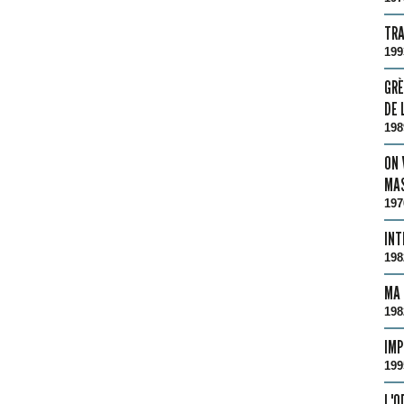
TRA
199
GRÈ
DE 
198
ON 
MAS
197
INT
198
MA 
198
IMP
199
L'O