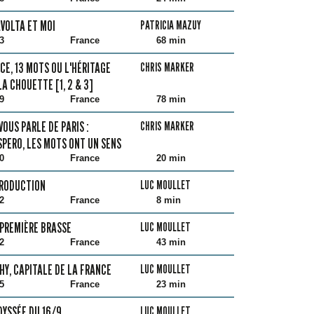
VOLTA ET MOI
PATRICIA MAZUY
3
France
68 min
CE, 13 MOTS OU L'HÉRITAGE
CHRIS MARKER
LA CHOUETTE [1, 2 & 3]
9
France
78 min
VOUS PARLE DE PARIS :
CHRIS MARKER
PERO, LES MOTS ONT UN SENS
0
France
20 min
RODUCTION
LUC MOULLET
2
France
8 min
PREMIÈRE BRASSE
LUC MOULLET
2
France
43 min
HY, CAPITALE DE LA FRANCE
LUC MOULLET
5
France
23 min
DYSSÉE DU 16/9
LUC MOULLET