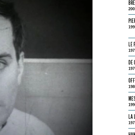
BRÈ
200
PIE
199
LE 
197
DE 
197
OFF
198
MES
199
LA 
197
HAN