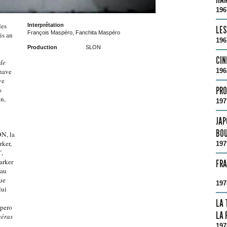
196
les
Interprétation
LES
François Maspéro, Fanchita Maspéro
is an
196
Production
SLON
CIN
de
196
 have
ve
PRO
s
on,
197
JAP
BO
ON, la
rker,
197
",
arker
FR
 au
vue
197
lui
LA 
spero
LA 
éras
197