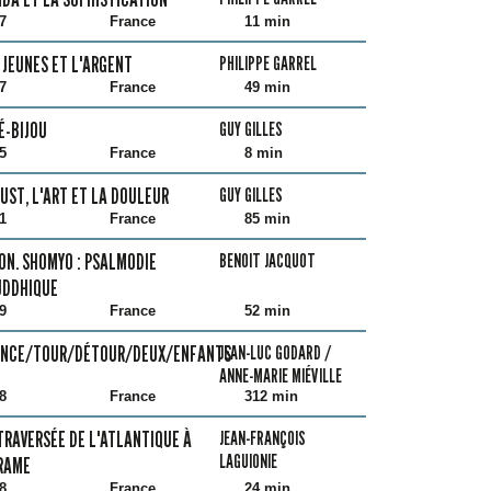
7
France
11 min
 JEUNES ET L'ARGENT
PHILIPPE GARREL
7
France
49 min
É-BIJOU
GUY GILLES
5
France
8 min
UST, L'ART ET LA DOULEUR
GUY GILLES
1
France
85 min
ON. SHOMYO : PSALMODIE
BENOIT JACQUOT
UDDHIQUE
9
France
52 min
ANCE/TOUR/DÉTOUR/DEUX/ENFANTS
JEAN-LUC GODARD /
ANNE-MARIE MIÉVILLE
8
France
312 min
TRAVERSÉE DE L'ATLANTIQUE À
JEAN-FRANÇOIS
LAGUIONIE
RAME
8
France
24 min