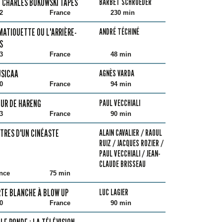
 CHARLES BUKOWSKI TAPES
BARBET SCHROEDER
2
France
230 min
MATIOUETTE OU L'ARRIÈRE-
ANDRÉ TÉCHINÉ
S
3
France
48 min
USICAA
AGNÈS VARDA
0
France
94 min
UR DE HARENG
PAUL VECCHIALI
3
France
90 min
TRES D'UN CINÉASTE
ALAIN CAVALIER / RAOUL
RUIZ / JACQUES ROZIER /
PAUL VECCHIALI / JEAN-
CLAUDE BRISSEAU
nce
75 min
TE BLANCHE À BLOW UP
LUC LAGIER
0
France
90 min