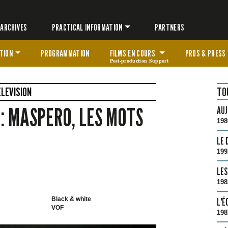
ARCHIVES
PRACTICAL INFORMATION
PARTNERS
TION
PROGRAMMATION
FILMS EN COURS
PROS & PRESS
Post-production Support
LEVISION
TO
 : MASPERO, LES MOTS
AUJ
198
LE
199
LES
198
Black & white
L'É
VOF
198