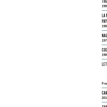
THE
198
LA 
PAY
198
NA
197
COE
198
LET
Fra
CAR
201