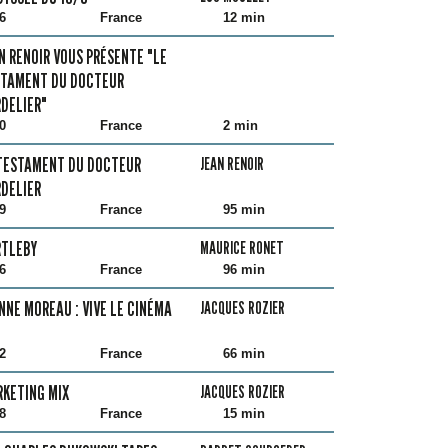
6
France
12 min
N RENOIR VOUS PRÉSENTE "LE
TAMENT DU DOCTEUR
DELIER"
0
France
2 min
TESTAMENT DU DOCTEUR
JEAN RENOIR
DELIER
9
France
95 min
RTLEBY
MAURICE RONET
6
France
96 min
NNE MOREAU : VIVE LE CINÉMA
JACQUES ROZIER
2
France
66 min
KETING MIX
JACQUES ROZIER
8
France
15 min