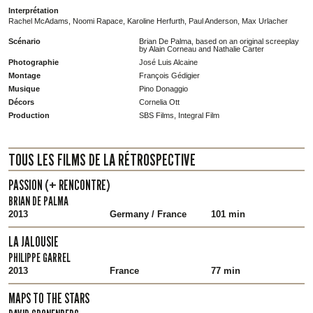
Interprétation
Rachel McAdams, Noomi Rapace, Karoline Herfurth, Paul Anderson, Max Urlacher
Scénario
Brian De Palma, based on an original screeplay
by Alain Corneau and Nathalie Carter
Photographie
José Luis Alcaine
Montage
François Gédigier
Musique
Pino Donaggio
Décors
Cornelia Ott
Production
SBS Films, Integral Film
TOUS LES FILMS DE LA RÉTROSPECTIVE
PASSION (+ RENCONTRE)
BRIAN DE PALMA
2013
Germany / France
101 min
LA JALOUSIE
PHILIPPE GARREL
2013
France
77 min
MAPS TO THE STARS