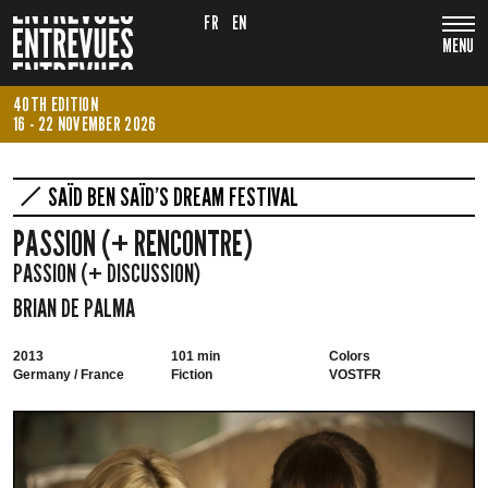
FR
EN
MENU
40TH EDITION
16 - 22 NOVEMBER 2026
SAÏD BEN SAÏD’S DREAM FESTIVAL
PASSION (+ RENCONTRE)
PASSION (+ DISCUSSION)
BRIAN DE PALMA
2013
101 min
Colors
Germany / France
Fiction
VOSTFR