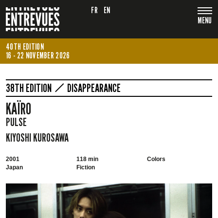
FR
EN
MENU
40TH EDITION
16 - 22 NOVEMBER 2026
38TH EDITION
DISAPPEARANCE
KAÏRO
PULSE
KIYOSHI KUROSAWA
2001
118 min
Colors
Japan
Fiction