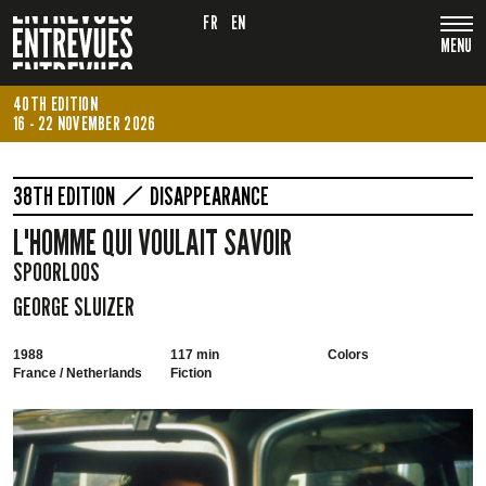
FR
EN
MENU
40TH EDITION
16 - 22 NOVEMBER 2026
38TH EDITION
DISAPPEARANCE
L'HOMME QUI VOULAIT SAVOIR
SPOORLOOS
GEORGE SLUIZER
1988
117 min
Colors
France / Netherlands
Fiction