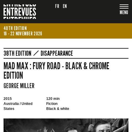
FR
EN
MENU
40TH EDITION
16 - 22 NOVEMBER 2026
38TH EDITION
DISAPPEARANCE
MAD MAX : FURY ROAD - BLACK & CHROME
EDITION
GEORGE MILLER
2015
120 min
Australia / United
Fiction
States
Black & white