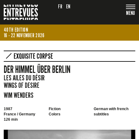
FR
EN
MENU
40TH EDITION
16 - 22 NOVEMBER 2026
EXQUISITE CORPSE
DER HIMMEL ÜBER BERLIN
LES AILES DU DÉSIR
WINGS OF DESIRE
WIM WENDERS
1987
Fiction
German with french
France / Germany
Colors
subtitles
126 min