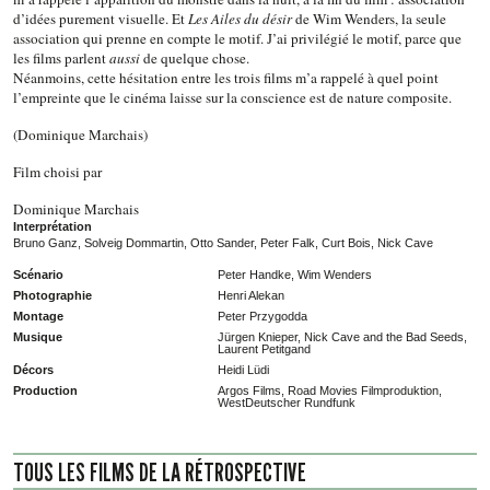
d’idées purement visuelle. Et
Les Ailes du désir
de Wim Wenders, la seule
association qui prenne en compte le motif. J’ai privilégié le motif, parce que
les films parlent
aussi
de quelque chose.
Néanmoins, cette hésitation entre les trois films m’a rappelé à quel point
l’empreinte que le cinéma laisse sur la conscience est de nature composite.
(Dominique Marchais)
Film choisi par
Dominique Marchais
Interprétation
Bruno Ganz, Solveig Dommartin, Otto Sander, Peter Falk, Curt Bois, Nick Cave
Scénario
Peter Handke, Wim Wenders
Photographie
Henri Alekan
Montage
Peter Przygodda
Musique
Jürgen Knieper, Nick Cave and the Bad Seeds,
Laurent Petitgand
Décors
Heidi Lüdi
Production
Argos Films, Road Movies Filmproduktion,
WestDeutscher Rundfunk
TOUS LES FILMS DE LA RÉTROSPECTIVE