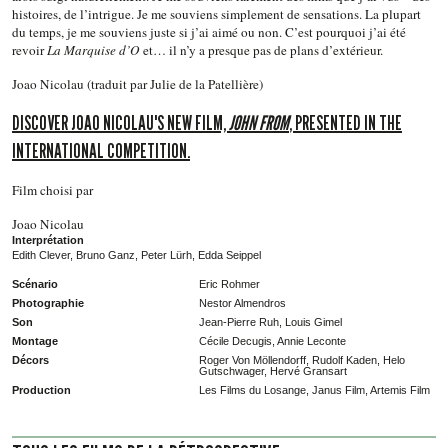
histoires, de l’intrigue. Je me souviens simplement de sensations. La plupart
du temps, je me souviens juste si j’ai aimé ou non. C’est pourquoi j’ai été
revoir
La Marquise d’O
et… il n’y a presque pas de plans d’extérieur.
Joao Nicolau (traduit par Julie de la Patellière)
DISCOVER JOAO NICOLAU'S NEW FILM,
JOHN FROM
, PRESENTED IN THE
INTERNATIONAL COMPETITION.
Film choisi par
Joao Nicolau
Interprétation
Edith Clever, Bruno Ganz, Peter Lürh, Edda Seippel
Scénario
Eric Rohmer
Photographie
Nestor Almendros
Son
Jean-Pierre Ruh, Louis Gimel
Montage
Cécile Decugis, Annie Leconte
Décors
Roger Von Möllendorff, Rudolf Kaden, Helo
Gutschwager, Hervé Gransart
Production
Les Films du Losange, Janus Film, Artemis Film