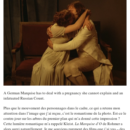
A German Marquise has to deal with a pregnancy she cannot explain and an
infatuated Russian Count.
Plus que le mouvement des personnages dans le cadre, ce qui a retenu mon
attention dans l’image que j’ai reçue, c’est le romantisme de la photo. Est-ce le
contre-jour sur les arbres du premier plan qui m’a donné cette impression ?
Cette lumière romantique m’a rappelé Kleist.
La Marquise d’O
de Rohmer a
alors surgi naturellement. Je me souviens rarement des films que j’ai vus – des