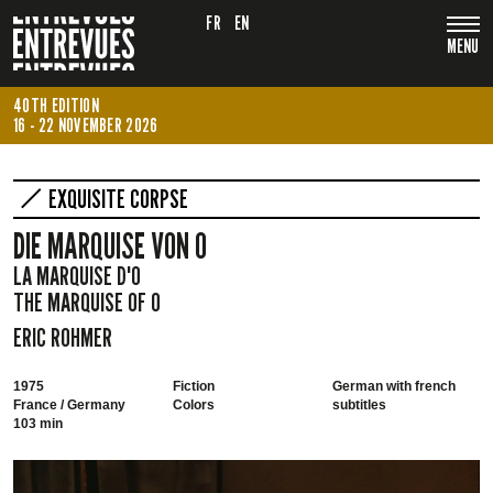
FR
EN
MENU
40TH EDITION
16 - 22 NOVEMBER 2026
EXQUISITE CORPSE
DIE MARQUISE VON O
LA MARQUISE D'O
THE MARQUISE OF O
ERIC ROHMER
1975
Fiction
German with french
France / Germany
Colors
subtitles
103 min